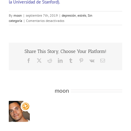
la Universidad de Stanford).
By
moon
|
septiembre 7th, 2019
|
depresión
,
estrés
,
Sin
en
categoría
|
Comentarios desactivados
No,
por
favor…
de
nuevo
Share This Story, Choose Your Platform!
«depresión
postvacacional»
Facebook
X
Reddit
LinkedIn
Tumblr
Pinterest
Vk
Email
About the Author:
moon