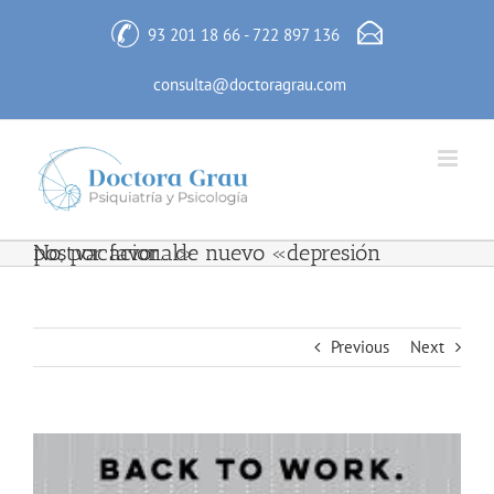
Skip
to
93 201 18 66
-
722 897 136
content
consulta@doctoragrau.com
No, por favor… de nuevo «depresión postvacacional»
Previous
Next
View
Larger
Image