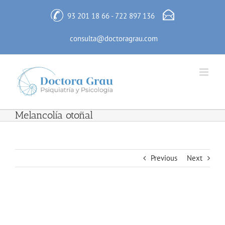
Skip
to
93 201 18 66
-
722 897 136
content
consulta@doctoragrau.com
Melancolía otoñal
Previous
Next
View
Larger
Melancolía otoñal
Image