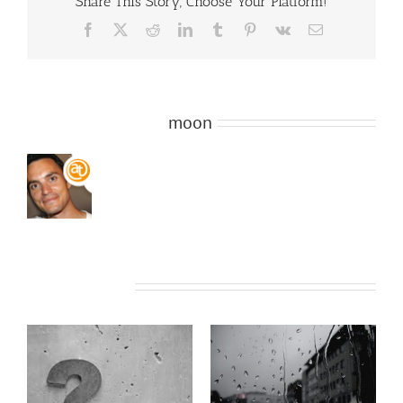
Share This Story, Choose Your Platform!
Facebook
X
Reddit
LinkedIn
Tumblr
Pinterest
Vk
Email
About the Author:
moon
Related Posts