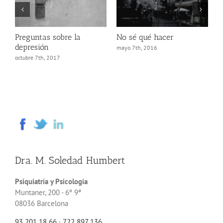
Preguntas sobre la
No sé qué hacer
depresión
mayo 7th, 2016
octubre 7th, 2017
Dra. M. Soledad Humbert
Psiquiatría y Psicología
Muntaner, 200 - 6º 9ª
08036 Barcelona
93 201 18 66
·
722 897 136