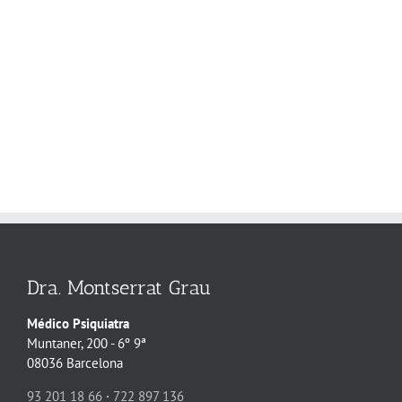
Dra. Montserrat Grau
Médico Psiquiatra
Muntaner, 200 - 6º 9ª
08036 Barcelona
93 201 18 66
·
722 897 136