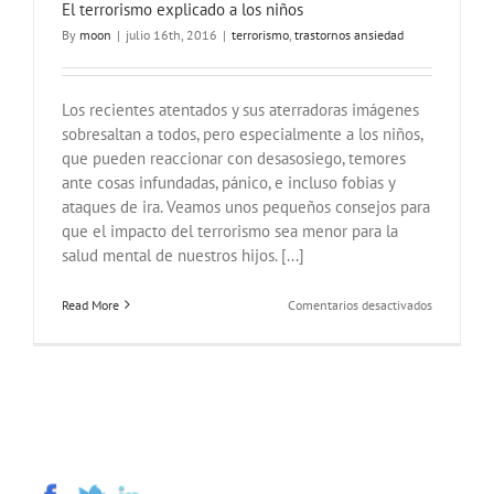
El terrorismo explicado a los niños
By
moon
|
julio 16th, 2016
|
terrorismo
,
trastornos ansiedad
Los recientes atentados y sus aterradoras imágenes
sobresaltan a todos, pero especialmente a los niños,
que pueden reaccionar con desasosiego, temores
ante cosas infundadas, pánico, e incluso fobias y
ataques de ira. Veamos unos pequeños consejos para
que el impacto del terrorismo sea menor para la
salud mental de nuestros hijos. [...]
en
Read More
Comentarios desactivados
El
terrorismo
explicado
a
los
niños