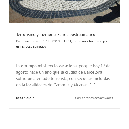
Terrorismo y memoria. Estrés postraumático
By
moon
|
agosto 17th, 2018
|
TEPT
,
terrorismo
,
trastorno por
estrés postraumático
Interrumpo mi silencio vacacional porque hoy 17 de
agosto hace un año que la ciudad de Barcelona
sufrió un atentado terrorista, con secuelas incluidas
en la localidades de Cambrils y Alcanar. […]
en
Read More
Comentarios desactivados
Terrorismo
y
memoria.
Estrés
postraumát